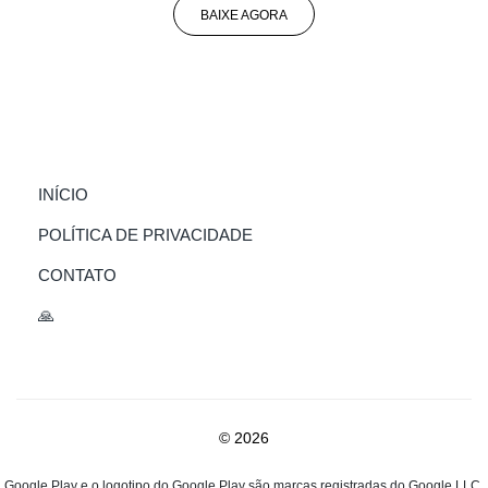
BAIXE AGORA
(CURRENT)
INÍCIO
POLÍTICA DE PRIVACIDADE
CONTATO
🙏
© 2026
Google Play e o logotipo do Google Play são marcas registradas do Google LLC.